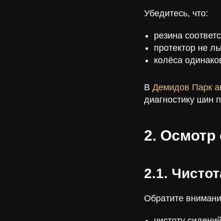
Убедитесь, что:
резина соответс
протектор не лы
колёса одинаков
В
Демидов Парк а
диагностику шин 
2. Осмотр
2.1. Чисто
Обратите внимани
чистоту сидений