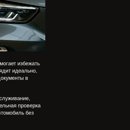
могает избежать
ядит идеально,
документы в
служивание,
тельная проверка
втомобиль без