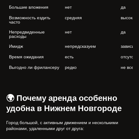
Большие вложения
нет
да
Возможность ездить 
средняя
высокая
часто
Непредвиденные 
нет
да
расходы
Имидж
непредсказуем
зависит 
Время ожидания
есть
отсутств
Выгодно ли фрилансеру
редко
не всегд
🌍 Почему аренда особенно
удобна в Нижнем Новгороде
Город большой, с активным движением и несколькими
районами, удаленными друг от друга: