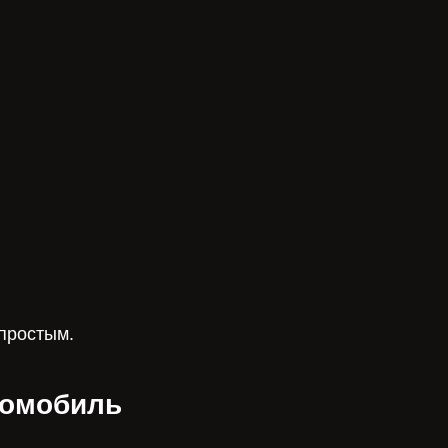
простым.
томобиль