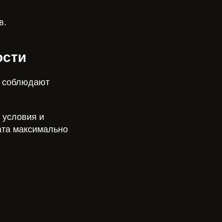
в.
ости
ы соблюдают
 условия и
ата максимально