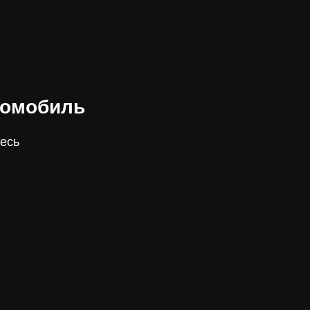
томобиль
есь