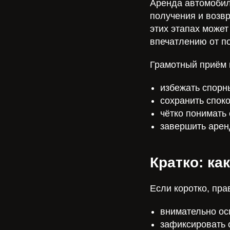
Аренда автомобил
получения и возв
этих этапах може
впечатлению от по
Грамотный приём 
избежать спорн
сохранить спок
чётко понимать 
завершить арен
Кратко: ка
Если коротко, пра
внимательно ос
зафиксировать 