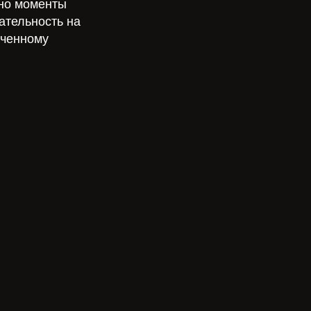
нно моменты
ательность на
рченному