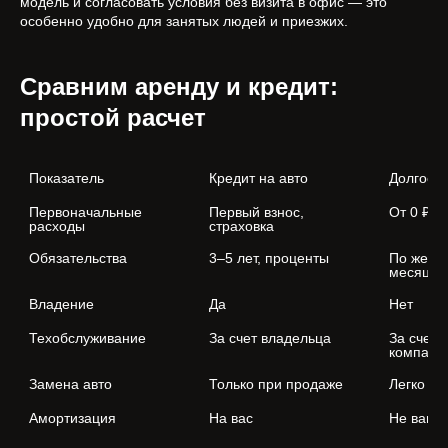
модель и согласовать условия без визита в офис — это
особенно удобно для занятых людей и приезжих.
Сравним аренду и кредит:
простой расчет
Показатель
Кредит на авто
Долгоср
Первоначальные 
Первый взнос, 
От 0 ₽
расходы
страховка
Обязательства
3–5 лет, проценты
По желан
месяца
Владение
Да
Нет
Техобслуживание
За счет владельца
За счет 
компани
Замена авто
Только при продаже
Легко в
Амортизация
На вас
Не ваша