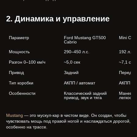
2. Динамика и управление
Параметр
Ford Mustang GT500 
Mini Coo
Cabrio
Мощность
290–450 л.с.
192 л.с.
Разгон 0–100 км/ч
~5,0 сек
~7,1 сек
Привод
Задний
Передни
Тип коробки
АКПП / автомат
АКПП / р
Особенности
Классический задний 
Маневрен
привод, звук и тяга
легкость
Mustang
— это мускул-кар в чистом виде. Он создан, чтобы
чувствовать мощь под правой ногой и наслаждаться дорогой,
особенно на трассе.