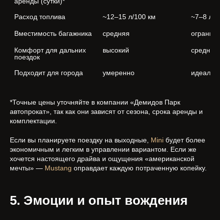
аренды (сутки)*
Расход топлива
~12–15 л/100 км
~7–8 л/1
Вместимость багажника
средняя
огранич
Комфорт для дальних 
высокий
средний
поездок
Подходит для города
умеренно
идеальн
*Точные цены уточняйте в компании «Демидов Парк
автопрокат», так как они зависят от сезона, срока аренды и
комплектации.
Если вы планируете поездку на выходные,
Mini
будет более
экономичным и легким в управлении вариантом. Если же
хочется настоящего драйва и ощущения «американской
мечты» —
Mustang
оправдает каждую потраченную копейку.
5. Эмоции и опыт вождения