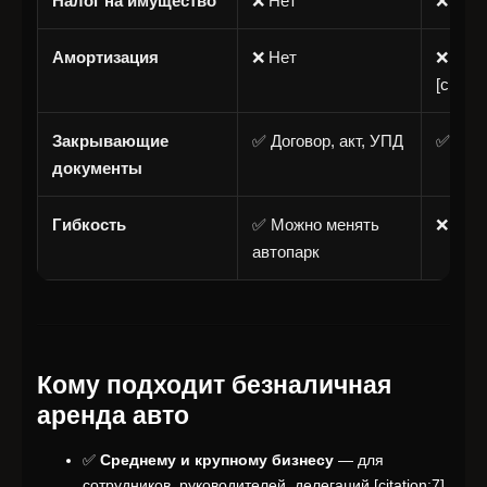
Налог на имущество
❌ Нет
❌ Да (
Амортизация
❌ Нет
❌ 20-3
[citatio
Закрывающие
✅ Договор, акт, УПД
✅ Пост
документы
Гибкость
✅ Можно менять
❌ Про
автопарк
Кому подходит безналичная
аренда авто
✅
Среднему и крупному бизнесу
— для
сотрудников, руководителей, делегаций [citation:7]