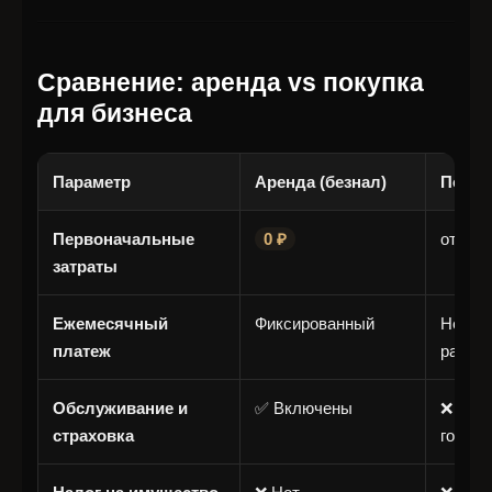
Сравнение: аренда vs покупка
для бизнеса
Параметр
Аренда (безнал)
Покуп
Первоначальные
0 ₽
от 3 0
затраты
Ежемесячный
Фиксированный
Нет пл
платеж
расхо
Обслуживание и
✅ Включены
❌ Отде
страховка
год)