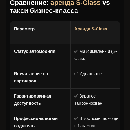
Сравнение:
аренда S-Class
vs
такси бизнес-класса
Параметр
Аренда S-Class
Т
Статус автомобиля
✅ Максимальный (S-
⚠
Class)
к
Впечатление на
✅ Идеальное
❌
партнеров
Гарантированная
✅ Заранее
❌
доступность
забронирован
с
Профессиональный
✅ В костюме, помощь
❌
водитель
с багажом