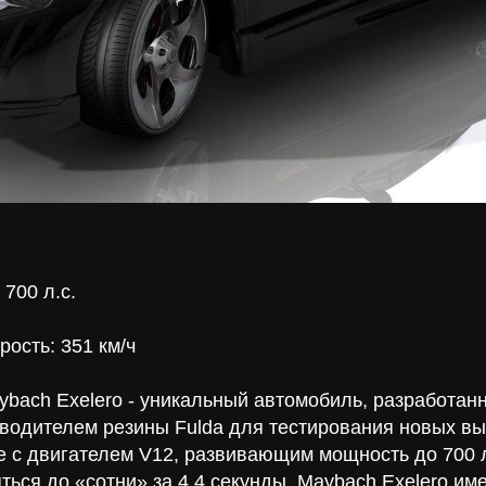
700 л.с.
ость: 351 км/ч
bach Exelero - уникальный автомобиль, разработанн
зводителем резины Fulda для тестирования новых в
е с двигателем V12, развивающим мощность до 700
ться до «сотни» за 4,4 секунды. Maybach Exelero и