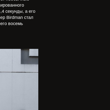
лированного
,4 секунды, а его
пер Birdman стал
него восемь