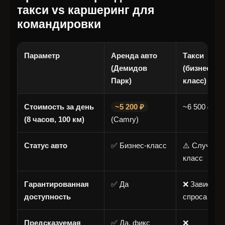
такси vs каршеринг для
командировки
Параметр
Аренда авто
Такси
(Демидов
(бизнес-
Парк)
класс)
Стоимость за день
~5 200 ₽
~6 500 ₽
(8 часов, 100 км)
(Camry)
Статус авто
✅ Бизнес-класс
⚠️ Случайн
класс
Гарантированная
✅ Да
❌ Зависит о
доступность
спроса
Предсказуемая
✅ Да, фикс
❌