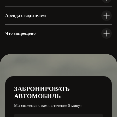
Родионова 169А
Нижний Новгород
Советская 12
Аренда с водителем
(Marins Park отель)
Что запрещено
Следите за нами
ЗАБРОНИРОВАТЬ
АВТОМОБИЛЬ
Мы свяжемся с вами в течение 5 минут