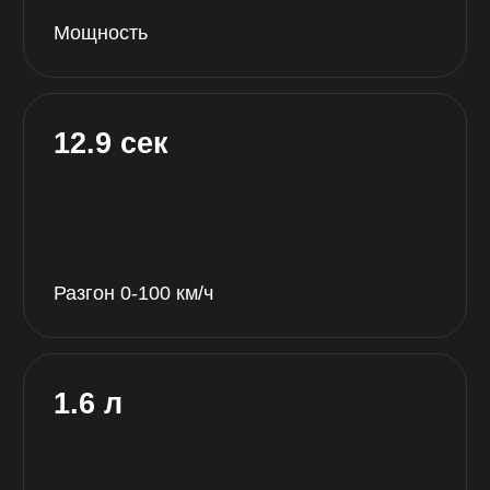
Трансмиссия
Бензин
Тип двигателя
Перендний
Привод