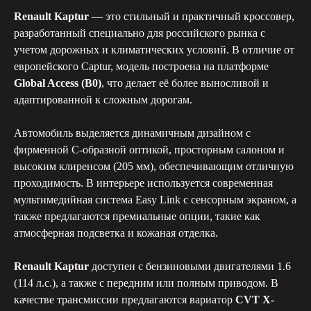
Renault Kaptur
— это стильный и практичный кроссовер,
разработанный специально для российского рынка с
учетом дорожных и климатических условий. В отличие от
европейского Captur, модель построена на платформе
Global Access (B0)
, что делает её более выносливой и
Минимальный возраст
адаптированной к сложным дорогам.
для аренды авто
Автомобиль выделяется динамичным дизайном с
фирменной С-образной оптикой, просторным салоном и
3 года
высоким клиренсом (205 мм), обеспечивающим отличную
проходимость. В интерьере используется современная
мультимедийная система Easy Link с сенсорным экраном, а
также предлагаются премиальные опции, такие как
атмосферная подсветка и кожаная отделка.
Renault Kaptur
доступен с бензиновыми двигателями 1.6
(114 л.с.), а также с передним или полным приводом. В
Минимальный опыт
вождения
качестве трансмиссии предлагаются вариатор
CVT X-