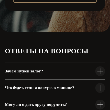
Информация размещенная на сайте,
носит справочный характер
Политика конфиденциальности
ООО "ДЕМИДОВ ПАРК"
ИНН 5260497961
ОГРН 1245200031867
ОТВЕТЫ НА ВОПРОСЫ
Copyright 2025 ©
Все права защищены.
Информация на сайте носит
справочный характер и не
является публичной офертой
Зачем нужен залог?
дизайн и разработка: Kukuzhin
Что будет, если я покурю в машине?
продвижение сайта: Denis Lishkov
Могу ли я дать другу порулить?