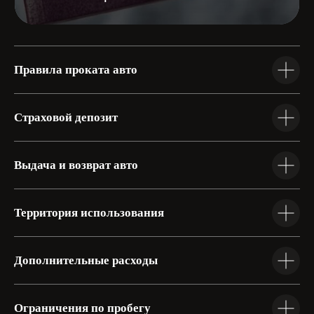
Правила проката авто
Страховой депозит
+7 904 059 12 22
Выдача и возврат авто
Родионова 169А
+7 910 875 83 29
Советская 12
Территория использования
Работаем с 09:00 до 19:00, без выходных
Дополнительные расходы
Ограничения по пробегу