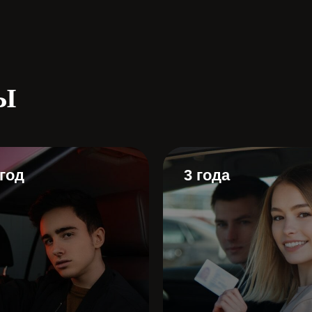
Ы
 год
3 года