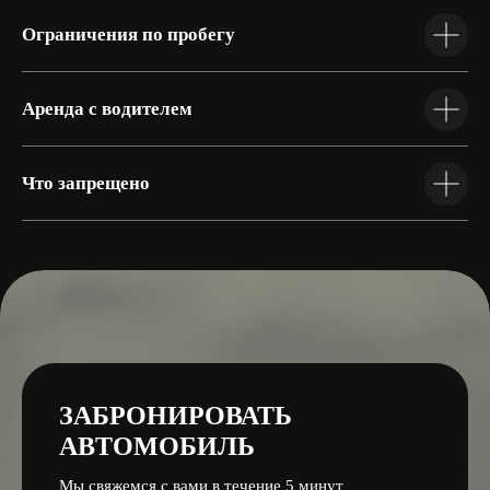
Советская 12
Ограничения по пробегу
Работаем с 09:00 до 19:00, без выходных
Аренда с водителем
Родионова 169А
Что запрещено
Нижний Новгород
Советская 12
(Marins Park отель)
ЗАБРОНИРОВАТЬ
АВТОМОБИЛЬ
Мы свяжемся с вами в течение 5 минут