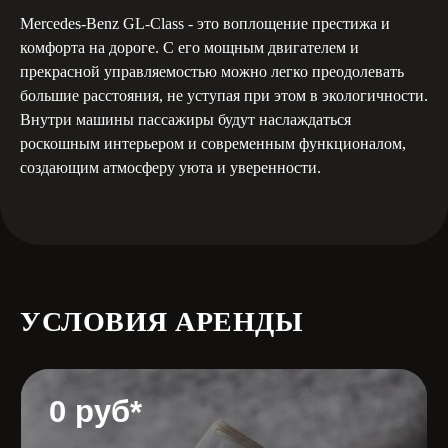
Mercedes-Benz GL-Class - это воплощение престижа и
комфорта на дороге. С его мощным двигателем и
прекрасной управляемостью можно легко преодолевать
большие расстояния, не уступая при этом в экологичности.
Минимальный опыт
Внутри машины пассажиры будут наслаждаться
вождения
роскошным интерьером и современным функционалом,
создающим атмосферу уюта и уверенности.
Документы
УСЛОВИЯ АРЕНДЫ
Водительское удостоверение
Удостоверение личности
или паспорт