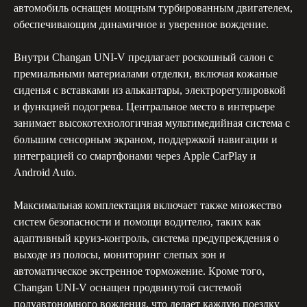
автомобиль оснащен мощным турбированным двигателем,
Минимальный возраст
обеспечивающим динамичное и уверенное вождение.
для аренды авто
Внутри Changan UNI-V предлагает роскошный салон с
премиальными материалами отделки, включая кожаные
3 года
сиденья с вставками из алькантары, электрорегулировкой
и функцией подогрева. Центральное место в интерьере
занимает высокотехнологичная мультимедийная система с
большим сенсорным экраном, поддержкой навигации и
интеграцией со смартфонами через Apple CarPlay и
Android Auto.
Максимальная комплектация включает также множество
Минимальный опыт
систем безопасности и помощи водителю, таких как
вождения
адаптивный круиз-контроль, система предупреждения о
выходе из полосы, мониторинг слепых зон и
Документы
автоматическое экстренное торможение. Кроме того,
Changan UNI-V оснащен продвинутой системой
полуавтономного вождения, что делает каждую поездку