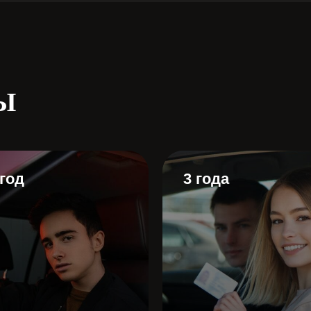
Ы
 год
3 года