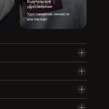
Водительское
удостоверение
Удостоверение личности
или паспорт